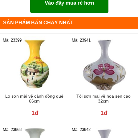
Vào đây mua rẻ hơn
SẢN PHẨM BÁN CHẠY NHẤT
Mã: 23399
Mã: 23941
Lọ sơn mài vẽ cảnh đồng quê
Tỏi sơn mài vẽ hoa sen cao
66cm
32cm
1đ
1đ
Mã: 23968
Mã: 23942