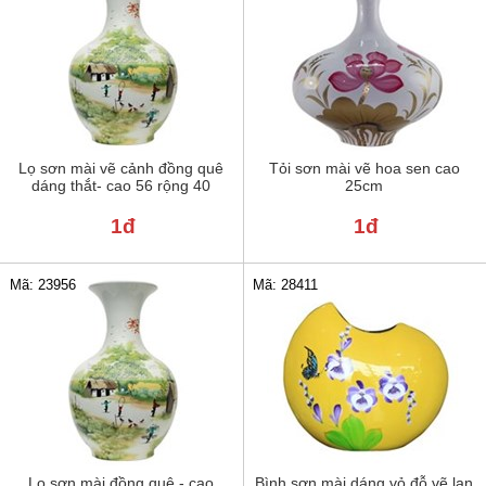
Lọ sơn mài vẽ cảnh đồng quê
Tỏi sơn mài vẽ hoa sen cao
dáng thắt- cao 56 rộng 40
25cm
1đ
1đ
Mã: 23956
Mã: 28411
Lọ sơn mài đồng quê - cao
Bình sơn mài dáng vỏ đỗ vẽ lan