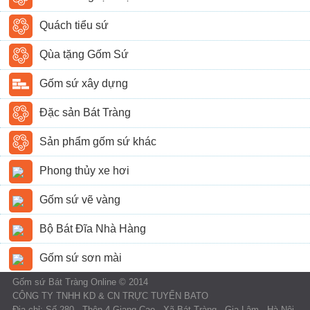
Quách tiểu sứ
Qùa tặng Gốm Sứ
Gốm sứ xây dựng
Đặc sản Bát Tràng
Sản phẩm gốm sứ khác
Phong thủy xe hơi
Gốm sứ vẽ vàng
Bộ Bát Đĩa Nhà Hàng
Gốm sứ sơn mài
Gốm sứ Bát Tràng Online © 2014
CÔNG TY TNHH KD & CN TRỰC TUYẾN BATO
Địa chỉ: Số 280 - Thôn 4 Giang Cao - Xã Bát Tràng - Gia Lâm - Hà Nội