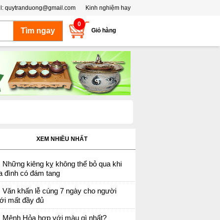
l:
quytranduong@gmail.com
Kinh nghiệm hay
0
Giỏ hàng
XEM NHIỀU NHẤT
Những kiêng kỵ không thể bỏ qua khi
a đình có đám tang
Văn khấn lễ cúng 7 ngày cho người
ới mất đầy đủ
Mệnh Hỏa hợp với màu gì nhất?