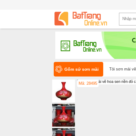
Gốm sứ sơn mài
Tỏi sơn mài v
Mã: 28495