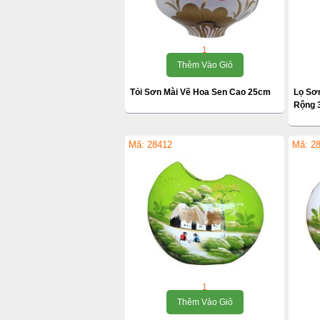
1
Thêm Vào Giỏ
Tỏi Sơn Mài Vẽ Hoa Sen Cao 25cm
Lọ Sơ
Rộng 
Mã: 28412
Mã: 2
1
Thêm Vào Giỏ