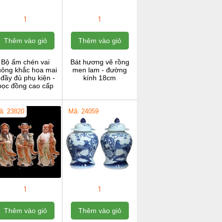
1
1
Thêm vào giỏ
Thêm vào giỏ
Bộ ấm chén vai
Bát hương vẽ rồng
uông khắc hoa mai
men lam - đường
 đầy đủ phụ kiện -
kính 18cm
bọc đồng cao cấp
ã: 23820
Mã: 24059
1
1
Thêm vào giỏ
Thêm vào giỏ