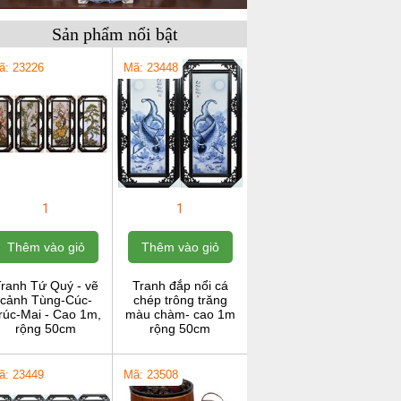
Sản phẩm nổi bật
ã: 23226
Mã: 23448
1
1
Thêm vào giỏ
Thêm vào giỏ
ranh Tứ Quý - vẽ
Tranh đắp nổi cá
cảnh Tùng-Cúc-
chép trông trăng
rúc-Mai - Cao 1m,
màu chàm- cao 1m
rộng 50cm
rộng 50cm
ã: 23449
Mã: 23508