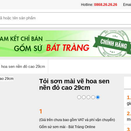
Hotline:
0868.26.26.26
Emai
ẽ hoa sen nền đỏ cao 29cm
Tỏi sơn mài vẽ hoa sen
nền đỏ cao 29cm
1.
gi
1
2.
m
(Giá trên chưa bao gồm VAT và phí vận chuyển)
Gốm sứ sơn mài
-
Bát Tràng Online
3.