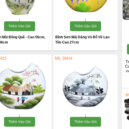
1
1
Thêm Vào Giỏ
Thêm Vào Giỏ
n Mài Đồng Quê - Cao 56cm,
Bình Sơn Mài Dáng Vỏ Đỗ Vẽ Lan
36cm
Tím Cao 27cm
8413
Mã: 28414
T
Cú
n
M
1
1
Thêm Vào Giỏ
Thêm Vào Giỏ