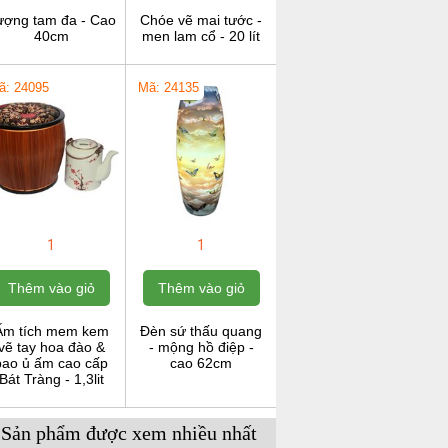
ượng tam đa - Cao
Chóe vẽ mai tước -
40cm
men lam cổ - 20 lít
ã: 24095
Mã: 24135
1
1
Thêm vào giỏ
Thêm vào giỏ
Ấm tích mem kem
Đèn sứ thấu quang
vẽ tay hoa đào &
- mộng hồ điệp -
bao ủ ấm cao cấp
cao 62cm
Bát Tràng - 1,3lit
Sản phẩm được xem nhiều nhất