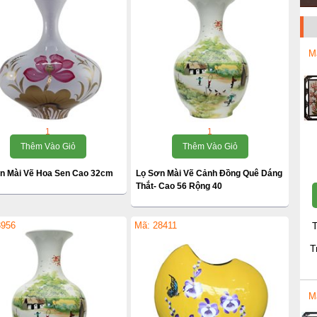
M
1
1
Thêm Vào Giỏ
Thêm Vào Giỏ
ơn Mài Vẽ Hoa Sen Cao 32cm
Lọ Sơn Mài Vẽ Cảnh Đồng Quê Dáng
Thắt- Cao 56 Rộng 40
3956
Mã: 28411
T
T
M