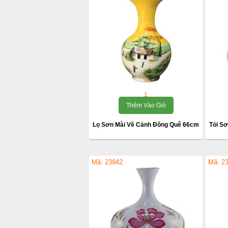
1
Thêm Vào Giỏ
Lọ Sơn Mài Vẽ Cảnh Đồng Quê 66cm
Tỏi S
Mã: 23942
Mã: 2