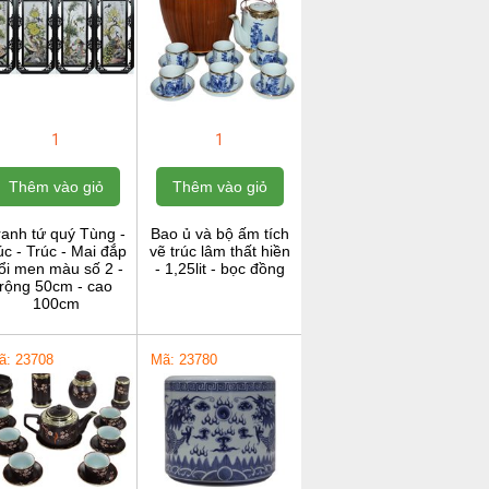
1
1
Thêm vào giỏ
Thêm vào giỏ
ranh tứ quý Tùng -
Bao ủ và bộ ấm tích
c - Trúc - Mai đắp
vẽ trúc lâm thất hiền
ổi men màu số 2 -
- 1,25lit - bọc đồng
rộng 50cm - cao
100cm
ã: 23708
Mã: 23780