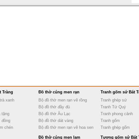
t Tràng
Đồ thờ cúng men rạn
Tranh gốm sứ Bát T
trà xanh
Bộ đồ thờ men rạn vẽ rồng
Tranh ghép sứ
Bộ đồ thờ đầy đủ
Tranh Tứ Quý
 tặng
Bộ đồ thờ Âu Lạc
Tranh phong cảnh
 đồng
Bộ đồ thờ dát vàng
Tranh gốm
ấm chén
Bộ đồ thờ men rạn vẽ hoa sen
Tranh ghép gốm
Đồ thờ cúng men lam
Tượng gốm sứ Bát 