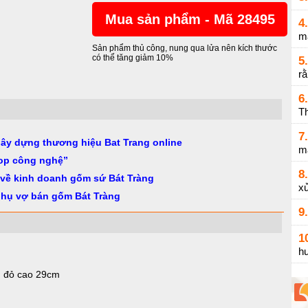
Mua sản phẩm - Mã 28495
4.
m
Sản phẩm thủ công, nung qua lửa nên kích thước
có thể tăng giảm 10%
5.
r
6.
Th
7.
gây dựng thương hiệu Bat Trang online
m
op công nghệ”
8.
 về kinh doanh gốm sứ Bát Tràng
xử
phụ vợ bán gốm Bát Tràng
9.
1
h
n đỏ cao 29cm