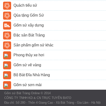
Quách tiểu sứ
Qùa tặng Gốm Sứ
Gốm sứ xây dựng
Đặc sản Bát Tràng
Sản phẩm gốm sứ khác
Phong thủy xe hơi
Gốm sứ vẽ vàng
Bộ Bát Đĩa Nhà Hàng
Gốm sứ sơn mài
Gốm sứ Bát Tràng Online © 2014
CÔNG TY TNHH KD & CN TRỰC TUYẾN BATO
Địa chỉ: Số 280 - Thôn 4 Giang Cao - Xã Bát Tràng - Gia Lâm - Hà Nội