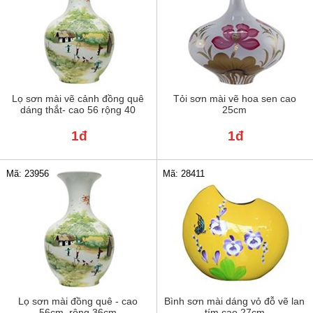
Lọ sơn mài vẽ cảnh đồng quê
Tỏi sơn mài vẽ hoa sen cao
dáng thắt- cao 56 rộng 40
25cm
1đ
1đ
Mã: 23956
Mã: 28411
Lọ sơn mài đồng quê - cao
Bình sơn mài dáng vỏ đỗ vẽ lan
56cm, rộng 36cm
tím cao 27cm