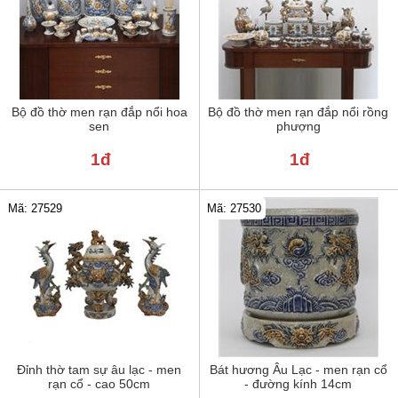
Bộ đồ thờ men rạn đắp nổi hoa
Bộ đồ thờ men rạn đắp nổi rồng
sen
phượng
1đ
1đ
Mã: 27529
Mã: 27530
Đỉnh thờ tam sự âu lạc - men
Bát hương Âu Lạc - men rạn cổ
rạn cổ - cao 50cm
- đường kính 14cm