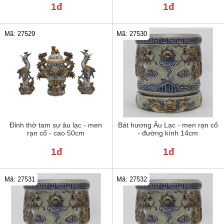
1đ
1đ
Mã: 27529
Mã: 27530
Đỉnh thờ tam sự âu lạc - men
Bát hương Âu Lạc - men rạn cổ
rạn cổ - cao 50cm
- đường kính 14cm
1đ
1đ
Mã: 27531
Mã: 27532