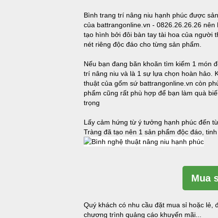
Bình trang trí nâng niu hạnh phúc được sản 
của battrangonline.vn - 0826.26.26.26 nên
tạo hình bởi đôi bàn tay tài hoa của ngườ
nét riêng độc đáo cho từng sản phẩm.
Nếu bạn đang băn khoăn tìm kiếm 1 món đồ 
trí nâng niu và là 1 sự lựa chọn hoàn hảo
thuật của gốm sứ battrangonline.vn còn ph
phẩm cũng rất phù hợp để bạn làm quà biế
trọng
Lấy cảm hứng từ ý tưởng hạnh phúc đến từ 
Tràng đã tạo nên 1 sản phẩm độc đáo, tinh 
Mua s
Quý khách có nhu cầu đặt mua sỉ hoặc lẻ, đ
chương trình quảng cáo khuyến mãi...