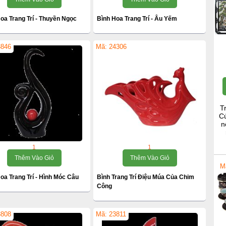
oa Trang Trí - Thuyền Ngọc
Bình Hoa Trang Trí - Âu Yếm
3846
Mã: 24306
T
Cú
n
1
1
Thêm Vào Giỏ
Thêm Vào Giỏ
M
oa Trang Trí - Hình Móc Câu
Bình Trang Trí Điệu Múa Của Chim
Công
3808
Mã: 23811