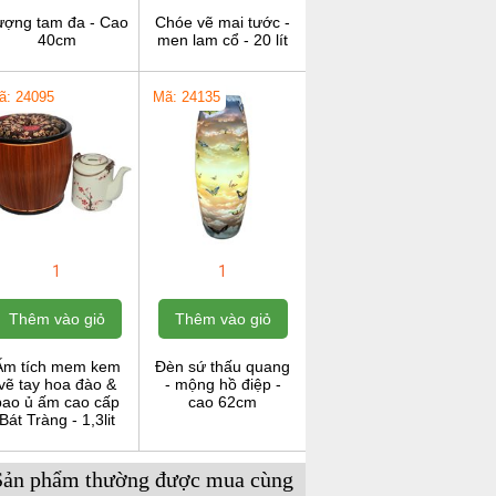
ượng tam đa - Cao
Chóe vẽ mai tước -
40cm
men lam cổ - 20 lít
ã: 24095
Mã: 24135
1
1
Thêm vào giỏ
Thêm vào giỏ
Ấm tích mem kem
Đèn sứ thấu quang
vẽ tay hoa đào &
- mộng hồ điệp -
bao ủ ấm cao cấp
cao 62cm
Bát Tràng - 1,3lit
Sản phẩm thường được mua cùng