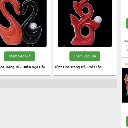
v
-
1
1
Thêm Vào Giỏ
Thêm Vào Giỏ
M
oa Trang Trí - Thiên Nga Đôi
Bình Hoa Trang Trí - Phát Lộc