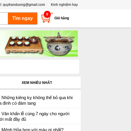
l:
quytranduong@gmail.com
Kinh nghiệm hay
0
Giỏ hàng
XEM NHIỀU NHẤT
Những kiêng kỵ không thể bỏ qua khi
a đình có đám tang
Văn khấn lễ cúng 7 ngày cho người
ới mất đầy đủ
Mệnh Hỏa hợp với màu gì nhất?