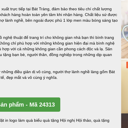
xuất trực tiếp tại Bát Tràng, đảm bảo theo tiêu chí chất lượng
 khách hàng hoàn toàn yên tâm khi nhận hàng. Chất liệu sứ được
i thợ lành nghề, bên ngoài được phủ 1 lớp men màu bóng sáng tạo
nghệ thuật để trang trí cho không gian nhà bạn thì bình trang
. Không chỉ phù hợp với những không gian hiện đại mà bình nghệ
ù hợp với cả những không gian cần phong cách độc và lạ. Sản
u tặng bạn bè, người thân, đồng nghiệp trong những dịp quan
những điều giản dị vô cùng, người thợ lành nghề làng gốm Bát
tế, đẹp mắt và vô cùng ý nghĩa.
ản phẩm - Mã 24313
ặt in logo làm quà biếu quà tặng Hội nghị Hội thảo, quà tặng