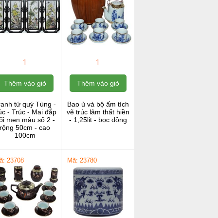
1
1
Thêm vào giỏ
Thêm vào giỏ
ranh tứ quý Tùng -
Bao ủ và bộ ấm tích
c - Trúc - Mai đắp
vẽ trúc lâm thất hiền
ổi men màu số 2 -
- 1,25lit - bọc đồng
rộng 50cm - cao
100cm
ã: 23708
Mã: 23780