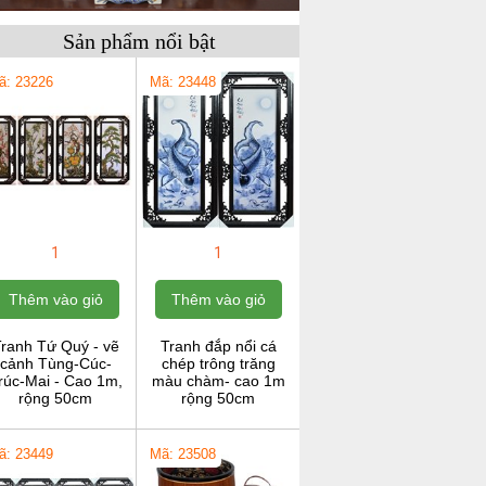
Sản phẩm nổi bật
ã: 23226
Mã: 23448
1
1
Thêm vào giỏ
Thêm vào giỏ
ranh Tứ Quý - vẽ
Tranh đắp nổi cá
cảnh Tùng-Cúc-
chép trông trăng
rúc-Mai - Cao 1m,
màu chàm- cao 1m
rộng 50cm
rộng 50cm
ã: 23449
Mã: 23508