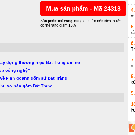
Mua sản phẩm - Mã 24313
4.
m
Sản phẩm thủ công, nung qua lửa nên kích thước
có thể tăng giảm 10%
5.
r
6.
Th
7.
gây dựng thương hiệu Bat Trang online
m
op công nghệ”
8.
 về kinh doanh gốm sứ Bát Tràng
xử
phụ vợ bán gốm Bát Tràng
9.
1
h