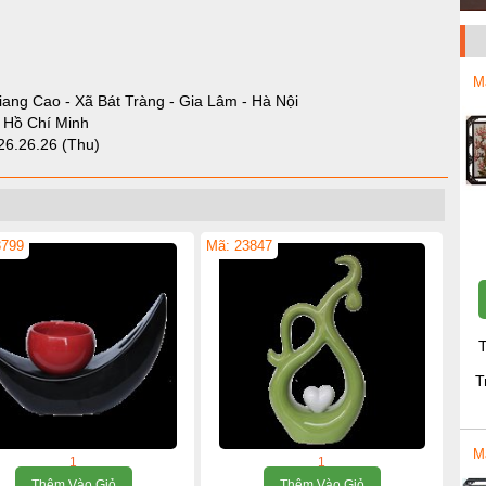
M
iang Cao - Xã Bát Tràng - Gia Lâm - Hà Nội
- Hồ Chí Minh
26.26.26 (Thu)
3799
Mã: 23847
T
T
M
1
1
Thêm Vào Giỏ
Thêm Vào Giỏ