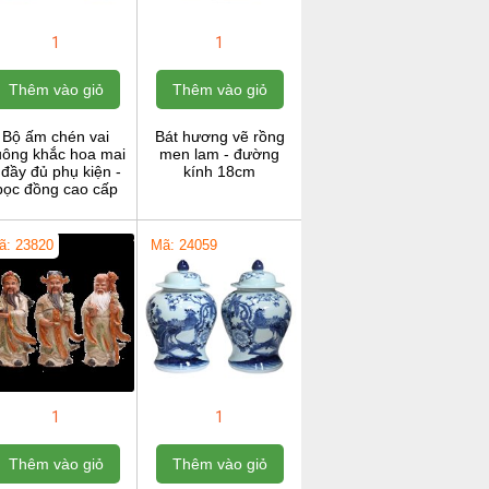
1
1
Thêm vào giỏ
Thêm vào giỏ
Bộ ấm chén vai
Bát hương vẽ rồng
uông khắc hoa mai
men lam - đường
 đầy đủ phụ kiện -
kính 18cm
bọc đồng cao cấp
ã: 23820
Mã: 24059
1
1
Thêm vào giỏ
Thêm vào giỏ