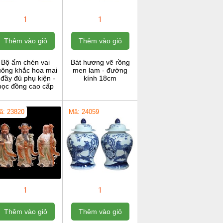
1
1
Thêm vào giỏ
Thêm vào giỏ
Bộ ấm chén vai
Bát hương vẽ rồng
uông khắc hoa mai
men lam - đường
 đầy đủ phụ kiện -
kính 18cm
bọc đồng cao cấp
ã: 23820
Mã: 24059
1
1
Thêm vào giỏ
Thêm vào giỏ