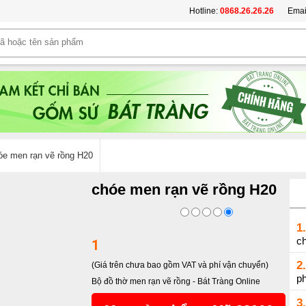
Hotline:
0868.26.26.26
Emai
óe men rạn vẽ rồng H20
chóe men rạn vẽ rồng H20
1.
c
1
2.
(Giá trên chưa bao gồm VAT và phí vận chuyển)
p
Bộ đồ thờ men rạn vẽ rồng
-
Bát Tràng Online
3.