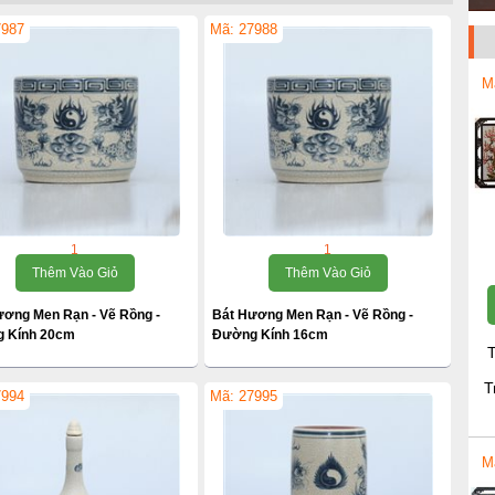
7987
Mã: 27988
M
1
1
Thêm Vào Giỏ
Thêm Vào Giỏ
ương Men Rạn - Vẽ Rồng -
Bát Hương Men Rạn - Vẽ Rồng -
 Kính 20cm
Đường Kính 16cm
T
T
7994
Mã: 27995
M