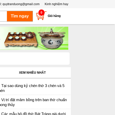
l:
quytranduong@gmail.com
Kinh nghiệm hay
0
Giỏ hàng
XEM NHIỀU NHẤT
Tại sao dùng kỷ chén thờ 3 chén và 5
hén
Vị trí đặt mâm bồng trên ban thờ chuẩn
hong thủy
Các mẫu bộ đồ thờ Bát Tràng giá dưới