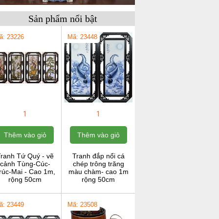
Sản phẩm nổi bật
ã: 23226
Mã: 23448
1
1
Thêm vào giỏ
Thêm vào giỏ
ranh Tứ Quý - vẽ
Tranh đắp nổi cá
cảnh Tùng-Cúc-
chép trông trăng
rúc-Mai - Cao 1m,
màu chàm- cao 1m
rộng 50cm
rộng 50cm
ã: 23449
Mã: 23508