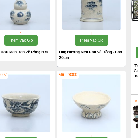
1
1
Thêm Vào Giỏ
Thêm Vào Giỏ
ượu Men Rạn Vẽ Rồng H30
Ống Hương Men Rạn Vẽ Rồng - Cao
20cm
T
Cú
7997
Mã: 28000
n
M
1
1