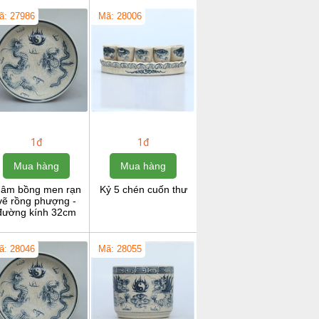
ã: 27986
Mã: 28006
1đ
1đ
Mua hàng
Mua hàng
âm bồng men rạn
Kỷ 5 chén cuốn thư
vẽ rồng phượng -
đường kính 32cm
ã: 28046
Mã: 28055