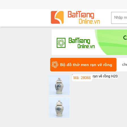
Bộ đồ thờ men rạn vẽ rồng
ch
Mã: 28066