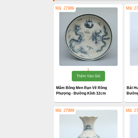
Mã: 27986
Mã: 2
1
Thêm Vào Giỏ
Mâm Bồng Men Rạn Vẽ Rồng
Bát H
Phượng - Đường Kính 32cm
Đường
Mã: 27989
Mã: 2