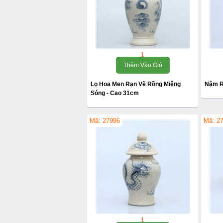
1
Thêm Vào Giỏ
Lọ Hoa Men Rạn Vẽ Rồng Miệng
Nậm R
Sóng - Cao 31cm
Mã: 27996
Mã: 2
1