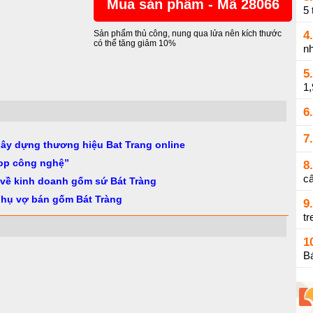
Mua sản phẩm - Mã 28066
5 
4.
Sản phẩm thủ công, nung qua lửa nên kích thước
có thể tăng giảm 10%
nh
5.
1
6.
7.
gây dựng thương hiệu Bat Trang online
op công nghệ”
8.
cấ
 về kinh doanh gốm sứ Bát Tràng
phụ vợ bán gốm Bát Tràng
9.
tr
1
Bá