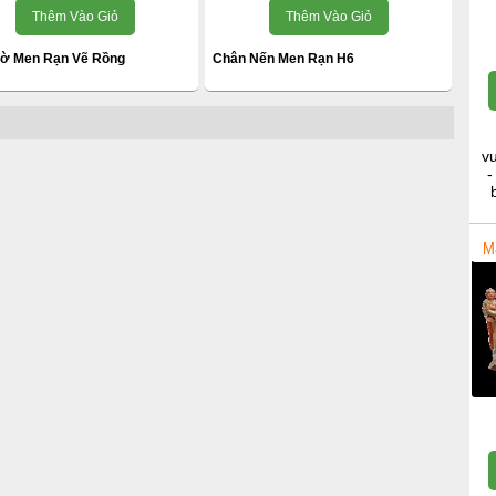
Thêm Vào Giỏ
Thêm Vào Giỏ
hờ Men Rạn Vẽ Rồng
Chân Nến Men Rạn H6
v
-
M