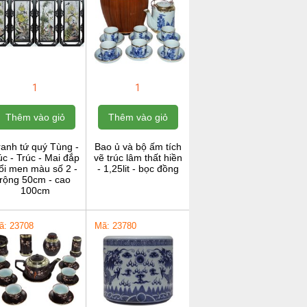
1
1
Thêm vào giỏ
Thêm vào giỏ
ranh tứ quý Tùng -
Bao ủ và bộ ấm tích
c - Trúc - Mai đắp
vẽ trúc lâm thất hiền
ổi men màu số 2 -
- 1,25lit - bọc đồng
rộng 50cm - cao
100cm
ã: 23708
Mã: 23780