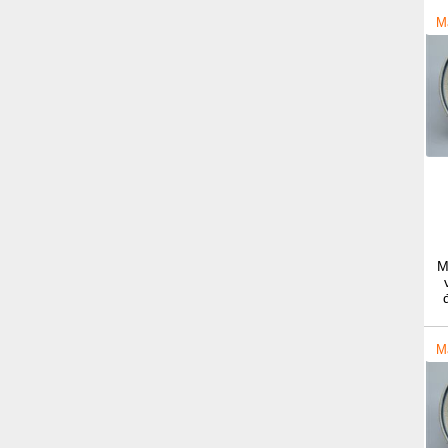
M
M
M