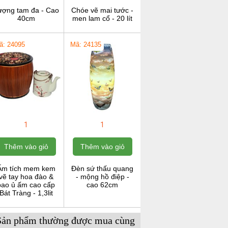
ượng tam đa - Cao
Chóe vẽ mai tước -
40cm
men lam cổ - 20 lít
ã: 24095
Mã: 24135
1
1
Thêm vào giỏ
Thêm vào giỏ
Ấm tích mem kem
Đèn sứ thấu quang
vẽ tay hoa đào &
- mộng hồ điệp -
bao ủ ấm cao cấp
cao 62cm
Bát Tràng - 1,3lit
Sản phẩm thường được mua cùng