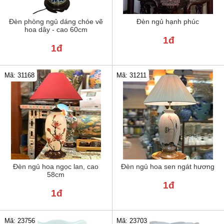
Đèn phòng ngủ dáng chóe vẽ
Đèn ngủ hạnh phúc
hoa dây - cao 60cm
1đ
1đ
Mã: 31211
Mã: 31168
Đèn ngủ hoa ngọc lan, cao
Đèn ngủ hoa sen ngát hương
58cm
1đ
1đ
Mã: 23756
Mã: 23703