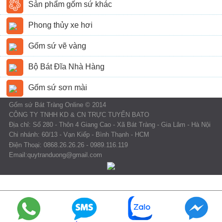
Sản phẩm gốm sứ khác
Phong thủy xe hơi
Gốm sứ vẽ vàng
Bộ Bát Đĩa Nhà Hàng
Gốm sứ sơn mài
Gốm sứ Bát Tràng Online © 2014
CÔNG TY TNHH KD & CN TRỰC TUYẾN BATO
Địa chỉ: Số 280 - Thôn 4 Giang Cao - Xã Bát Tràng - Gia Lâm - Hà Nội
Chi nhánh: 60/13 - Vạn Kiếp - Bình Thạnh - HCM
Điện Thoại: 0868.26.26.26 - 0989.116.119
Email:quytranduong@gmail.com