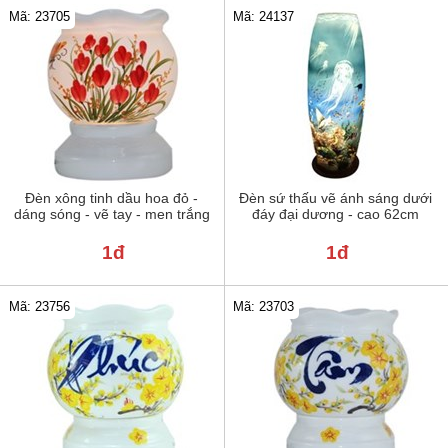
Mã: 23705
Mã: 24137
Đèn xông tinh dầu hoa đỏ -
Đèn sứ thấu vẽ ánh sáng dưới
dáng sóng - vẽ tay - men trắng
đáy đại dương - cao 62cm
1đ
1đ
Mã: 23756
Mã: 23703