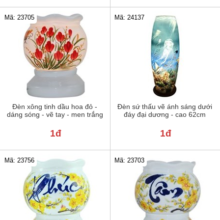
Mã: 23705
Mã: 24137
Đèn xông tinh dầu hoa đỏ -
Đèn sứ thấu vẽ ánh sáng dưới
dáng sóng - vẽ tay - men trắng
đáy đại dương - cao 62cm
1đ
1đ
Mã: 23756
Mã: 23703