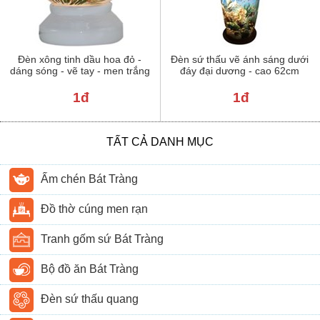
Đèn xông tinh dầu hoa đỏ -
Đèn sứ thấu vẽ ánh sáng dưới
dáng sóng - vẽ tay - men trắng
đáy đại dương - cao 62cm
1đ
1đ
TẤT CẢ DANH MỤC
Ấm chén Bát Tràng
Đồ thờ cúng men rạn
Tranh gốm sứ Bát Tràng
Bộ đồ ăn Bát Tràng
Đèn sứ thấu quang