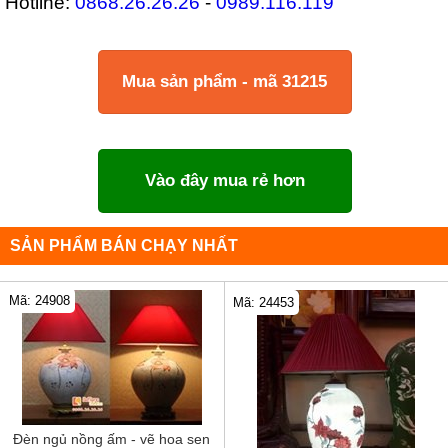
Hotline:
0868.26.26.26
-
0989.116.119
Mua sản phẩm - mã 31215
Vào đây mua rẻ hơn
SẢN PHẨM BÁN CHẠY NHẤT
Mã: 24908
Mã: 24453
Đèn ngủ nồng ấm - vẽ hoa sen