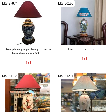
Mã: 30158
Mã: 27974
Đèn phòng ngủ dáng chóe vẽ
Đèn ngủ hạnh phúc
hoa dây - cao 60cm
1đ
1đ
Mã: 31211
Mã: 31168