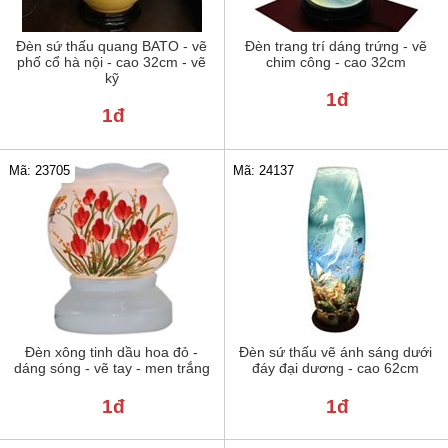
Đèn sứ thấu quang BATO - vẽ
Đèn trang trí dáng trứng - vẽ
phố cổ hà nội - cao 32cm - vẽ
chim công - cao 32cm
kỹ
1đ
1đ
Mã: 23705
Mã: 24137
Đèn xông tinh dầu hoa đỏ -
Đèn sứ thấu vẽ ánh sáng dưới
dáng sóng - vẽ tay - men trắng
đáy đại dương - cao 62cm
1đ
1đ