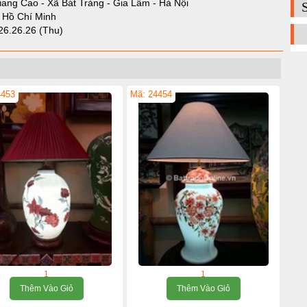
iang Cao - Xã Bát Tràng - Gia Lâm - Hà Nội
- Hồ Chí Minh
26.26.26 (Thu)
4453
Mã: 24454
1
1
Thêm Vào Giỏ
Thêm Vào Giỏ