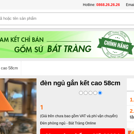
Hotline:
0868.26.26.26
Emai
t cao 58cm
đèn ngủ gắn kết cao 58cm
1.
1
2.
(Giá trên chưa bao gồm VAT và phí vận chuyển)
tặ
Đèn phòng ngủ
-
Bát Tràng Online