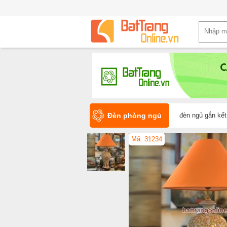
Đèn phòng ngủ
đèn ngủ gắn kế
Mã: 31234