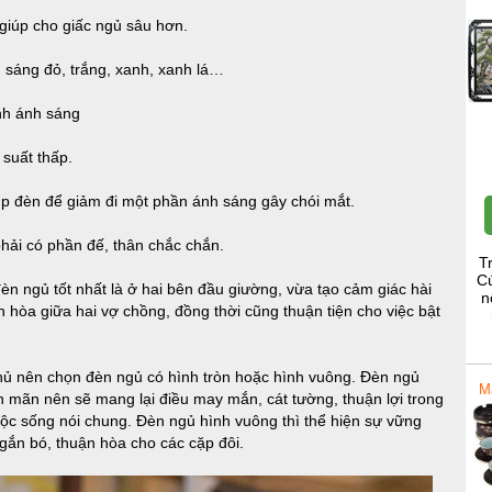
 giúp cho giấc ngủ sâu hơn.
h sáng đỏ, trắng, xanh, xanh lá…
ỉnh ánh sáng
suất thấp.
ụp đèn để giảm đi một phần ánh sáng gây chói mắt.
phải có phần đế, thân chắc chắn.
T
Cú
đèn ngủ tốt nhất là ở hai bên đầu giường, vừa tạo cảm giác hài
n
 hòa giữa hai vợ chồng, đồng thời cũng thuận tiện cho việc bật
hủ nên chọn đèn ngủ có hình tròn hoặc hình vuông. Đèn ngủ
M
ên mãn nên sẽ mang lại điều may mắn, cát tường, thuận lợi trong
uộc sống nói chung. Đèn ngủ hình vuông thì thể hiện sự vững
 gắn bó, thuận hòa cho các cặp đôi.