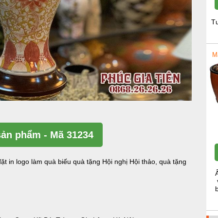
T
M
ản phẩm - Mã 31234
ặt in logo làm quà biếu quà tặng Hội nghị Hội thảo, quà tặng