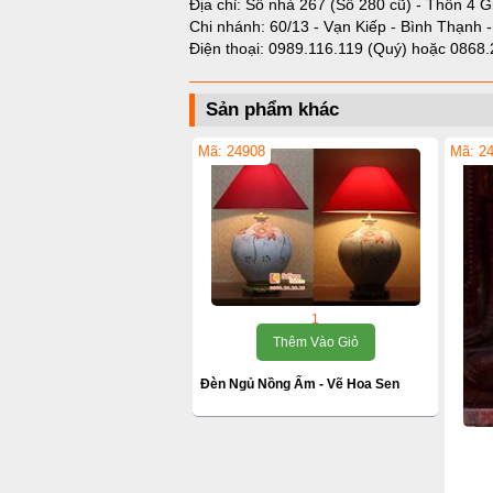
Địa chỉ: Số nhà 267 (Số 280 cũ) - Thôn 4 G
Chi nhánh: 60/13 - Vạn Kiếp - Bình Thạnh 
Điện thoại:
0989.116.119 (Quý)
hoặc
0868.
Sản phẩm khác
Mã: 24908
Mã: 2
1
Thêm Vào Giỏ
Đèn Ngủ Nồng Ấm - Vẽ Hoa Sen