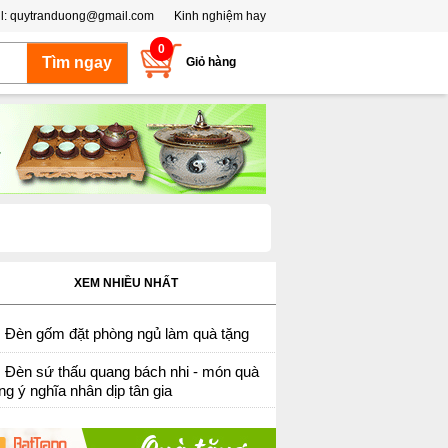
l:
quytranduong@gmail.com
Kinh nghiệm hay
0
Giỏ hàng
XEM NHIỀU NHẤT
Đèn gốm đặt phòng ngủ làm quà tặng
Đèn sứ thấu quang bách nhi - món quà
ng ý nghĩa nhân dịp tân gia