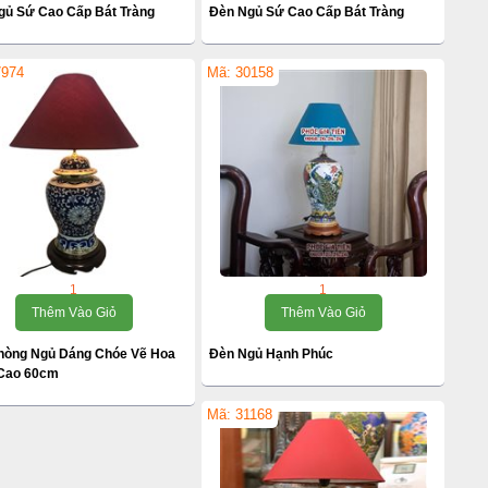
gủ Sứ Cao Cấp Bát Tràng
Đèn Ngủ Sứ Cao Cấp Bát Tràng
7974
Mã: 30158
1
1
Thêm Vào Giỏ
Thêm Vào Giỏ
hòng Ngủ Dáng Chóe Vẽ Hoa
Đèn Ngủ Hạnh Phúc
 Cao 60cm
Mã: 31168