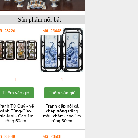
Sản phẩm nổi bật
ã: 23226
Mã: 23448
1
1
Thêm vào giỏ
Thêm vào giỏ
ranh Tứ Quý - vẽ
Tranh đắp nổi cá
cảnh Tùng-Cúc-
chép trông trăng
rúc-Mai - Cao 1m,
màu chàm- cao 1m
rộng 50cm
rộng 50cm
ã: 23449
Mã: 23508