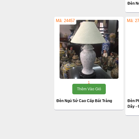
Đèn N
Mã: 24457
Mã: 2
1
Thêm Vào Giỏ
Đèn Ngủ Sứ Cao Cấp Bát Tràng
Đèn P
Dây -