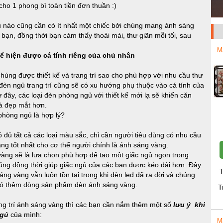
 cho 1 phong bì toàn tiền đơn thuần :)
ủ nào cũng cần có ít nhất một chiếc bởi chúng mang ánh sáng
ạn, đồng thời bạn cảm thấy thoải mái, thư giãn mỗi tối, sau
M
hể hiện được cá tính riêng của chủ nhân
ng được thiết kế và trang trí sao cho phù hợp với nhu cầu thư
đèn ngủ trang trí cũng sẽ có xu hướng phụ thuộc vào cá tính của
ây, các loại đèn phòng ngủ với thiết kế mới lạ sẽ khiến căn
và đẹp mắt hơn.
phòng ngủ là hợp lý?
có đủ tất cả các loại màu sắc, chỉ cần người tiêu dùng có nhu cầu
ng tốt nhất cho cơ thể người chính là ánh sáng vàng.
àng sẽ là lựa chọn phù hợp để tạo một giấc ngủ ngon trong
ng đồng thời giúp giấc ngủ của các bạn được kéo dài hơn. Đây
T
sáng vàng vẫn luôn tồn tại trong khi đèn led đã ra đời và chúng
d có thêm dòng sản phẩm đèn ánh sáng vàng.
T
ng trí ánh sáng vàng thì các bạn cần nắm thêm một số
lưu ý khi
ngủ
của mình:
M