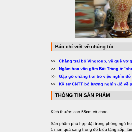
Báo chí viết về chúng tôi
>>
Chàng trai bỏ Vingroup, về quê vợ 
>>
Ngắm hoa văn gốm Bát Tràng ở “sh
>>
Gặp gỡ chàng trai bỏ việc nghìn đô
>>
Kỹ sư CNTT bỏ lương nghìn đô về 
THÔNG TIN SẢN PHẨM
Kích thước: cao 58cm cả chao
Sản phẩm phù hợp đặt trong phòng ngủ hoặ
1 món quà sang trọng để biếu tặng sếp, làm