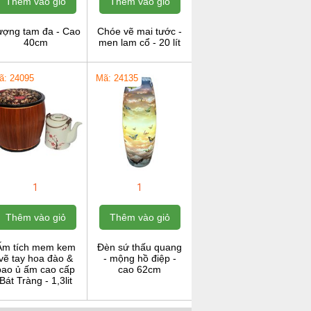
Thêm vào giỏ
Thêm vào giỏ
ượng tam đa - Cao
Chóe vẽ mai tước -
40cm
men lam cổ - 20 lít
ã: 24095
Mã: 24135
1
1
Thêm vào giỏ
Thêm vào giỏ
Ấm tích mem kem
Đèn sứ thấu quang
vẽ tay hoa đào &
- mộng hồ điệp -
bao ủ ấm cao cấp
cao 62cm
Bát Tràng - 1,3lit