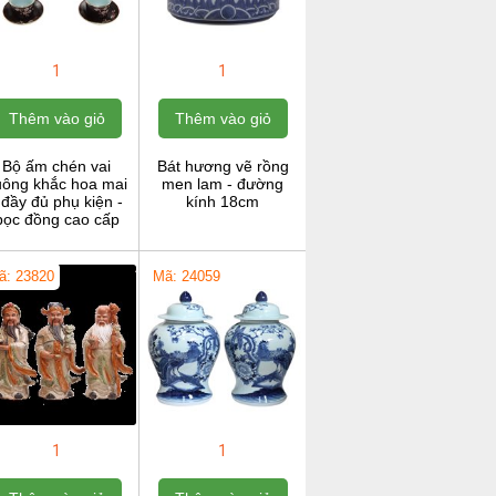
1
1
Thêm vào giỏ
Thêm vào giỏ
Bộ ấm chén vai
Bát hương vẽ rồng
uông khắc hoa mai
men lam - đường
 đầy đủ phụ kiện -
kính 18cm
bọc đồng cao cấp
ã: 23820
Mã: 24059
1
1