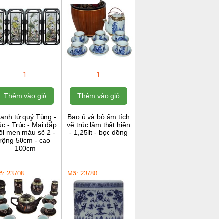
1
1
Thêm vào giỏ
Thêm vào giỏ
ranh tứ quý Tùng -
Bao ủ và bộ ấm tích
c - Trúc - Mai đắp
vẽ trúc lâm thất hiền
ổi men màu số 2 -
- 1,25lit - bọc đồng
rộng 50cm - cao
100cm
ã: 23708
Mã: 23780