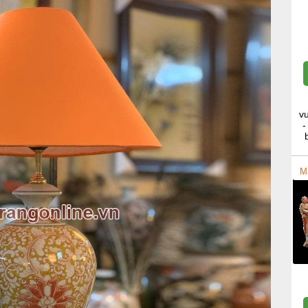
v
-
M