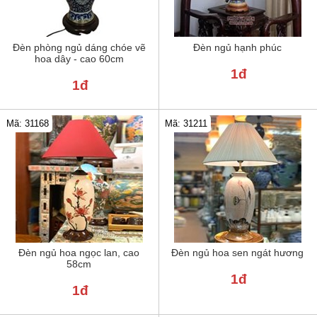
Đèn phòng ngủ dáng chóe vẽ
Đèn ngủ hạnh phúc
hoa dây - cao 60cm
1đ
1đ
Mã: 31211
Mã: 31168
Đèn ngủ hoa ngọc lan, cao
Đèn ngủ hoa sen ngát hương
58cm
1đ
1đ