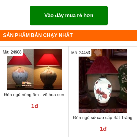
Vào đây mua rẻ hơn
SẢN PHẨM BÁN CHẠY NHẤT
Mã: 24908
Mã: 24453
Đèn ngủ nồng ấm - vẽ hoa sen
1đ
Đèn ngủ sứ cao cấp Bát Tràng
1đ