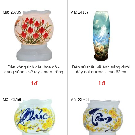
Mã: 23705
Mã: 24137
Đèn xông tinh dầu hoa đỏ -
Đèn sứ thấu vẽ ánh sáng dưới
dáng sóng - vẽ tay - men trắng
đáy đại dương - cao 62cm
1đ
1đ
Mã: 23756
Mã: 23703