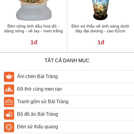
Đèn xông tinh dầu hoa đỏ -
Đèn sứ thấu vẽ ánh sáng dưới
dáng sóng - vẽ tay - men trắng
đáy đại dương - cao 62cm
1đ
1đ
TẤT CẢ DANH MỤC
Ấm chén Bát Tràng
Đồ thờ cúng men rạn
Tranh gốm sứ Bát Tràng
Bộ đồ ăn Bát Tràng
Đèn sứ thấu quang