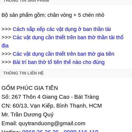
THÔNG TIN SẢN PHẨM
Bộ sản phẩm gồm: chân vòng + 5 chén nhỏ
>>>
Cách sắp xếp các vật dụng ở ban thần tài
>>>
Các vật dụng cần thiết trên ban thờ thần tài thổ
địa
>>>
Các vật dụng cần thiết trên ban thờ gia tiên
>>>
Bài trí ban thờ tổ tiên thế nào cho đúng
THÔNG TIN LIÊN HỆ
GỐM PHÚC GIA TIÊN
Số: 267 Thôn 4 Giang Cao - Bát Tràng
CN: 60/13, Vạn Kiếp, Bình Thạnh, HCM
Mr. Trần Dương Quý
Email: quytranduong@gmail.com
Hotline:
0868.26.26.26
-
0989.116.119