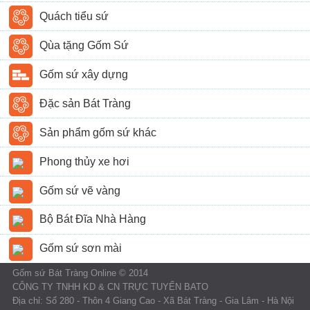
Quách tiểu sứ
Qùa tặng Gốm Sứ
Gốm sứ xây dựng
Đặc sản Bát Tràng
Sản phẩm gốm sứ khác
Phong thủy xe hơi
Gốm sứ vẽ vàng
Bộ Bát Đĩa Nhà Hàng
Gốm sứ sơn mài
Gốm sứ Bát Tràng Online © 2014
CÔNG TY TNHH KD & CN TRỰC TUYẾN BATO
Địa chỉ: Số 280 - Thôn 4 Giang Cao - Xã Bát Tràng - Gia Lâm - Hà Nội