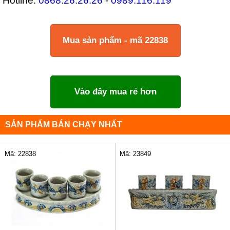
Mua sản phẩm - mã 22838
Vào đây mua rẻ hơn
SẢN PHẨM BÁN CHẠY NHẤT
Mã: 23849
Mã: 22838