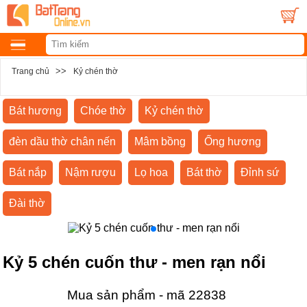
>>
Trang chủ
Kỷ chén thờ
Bát hương
Chóe thờ
Kỷ chén thờ
đèn dầu thờ chân nến
Mâm bồng
Ống hương
Bát nắp
Nậm rượu
Lọ hoa
Bát thờ
Đỉnh sứ
Đài thờ
Kỷ 5 chén cuốn thư - men rạn nổi
Mua sản phẩm - mã 22838