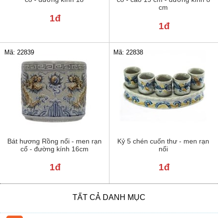
cm
1đ
1đ
Mã: 22839
Mã: 22838
Bát hương Rồng nổi - men rạn
Kỷ 5 chén cuốn thư - men rạn
cổ - đường kính 16cm
nổi
1đ
1đ
TẤT CẢ DANH MỤC