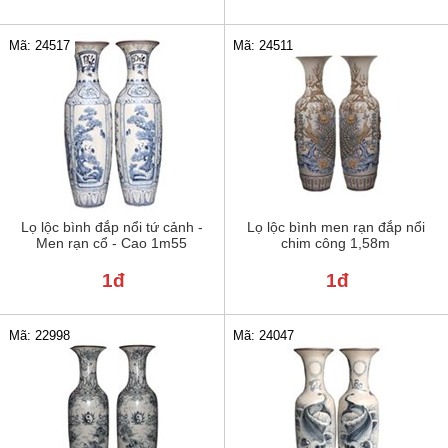
Mã: 24517
Mã: 24511
Lọ lộc bình đắp nổi tứ cảnh -
Lọ lộc bình men rạn đắp nổi
Men rạn cổ - Cao 1m55
chim công 1,58m
1đ
1đ
Mã: 22998
Mã: 24047