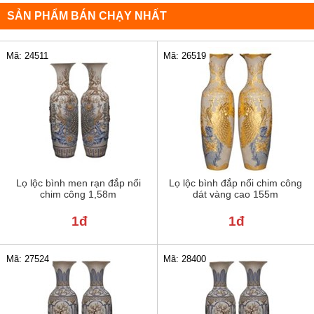
SẢN PHẨM BÁN CHẠY NHẤT
Mã: 24511
Mã: 26519
Lọ lộc bình men rạn đắp nổi
Lọ lộc bình đắp nổi chim công
chim công 1,58m
dát vàng cao 155m
1đ
1đ
Mã: 27524
Mã: 28400