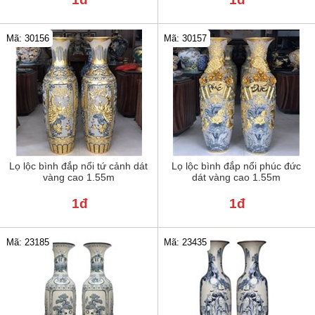
Mã: 30156
Mã: 30157
Lọ lộc bình đắp nổi tứ cảnh dát
Lọ lộc bình đắp nổi phúc đức
vàng cao 1.55m
dát vàng cao 1.55m
1đ
1đ
Mã: 23185
Mã: 23435