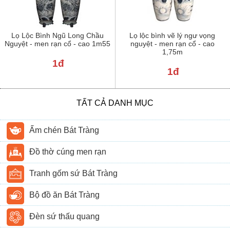
Lọ Lộc Bình Ngũ Long Chầu
Lọ lộc bình vẽ lý ngư vọng
Nguyệt - men rạn cổ - cao 1m55
nguyệt - men rạn cổ - cao
1,75m
1đ
1đ
TẤT CẢ DANH MỤC
Ấm chén Bát Tràng
Đồ thờ cúng men rạn
Tranh gốm sứ Bát Tràng
Bộ đồ ăn Bát Tràng
Đèn sứ thấu quang