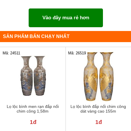
Vào đây mua rẻ hơn
SẢN PHẨM BÁN CHẠY NHẤT
Mã: 24511
Mã: 26519
Lọ lộc bình men rạn đắp nổi
Lọ lộc bình đắp nổi chim công
chim công 1,58m
dát vàng cao 155m
1đ
1đ