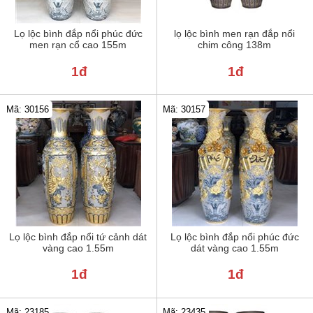
Lọ lộc bình đắp nổi phúc đức
lọ lộc bình men rạn đắp nổi
men rạn cổ cao 155m
chim công 138m
1đ
1đ
Mã: 30156
Mã: 30157
Lọ lộc bình đắp nổi tứ cảnh dát
Lọ lộc bình đắp nổi phúc đức
vàng cao 1.55m
dát vàng cao 1.55m
1đ
1đ
Mã: 23185
Mã: 23435