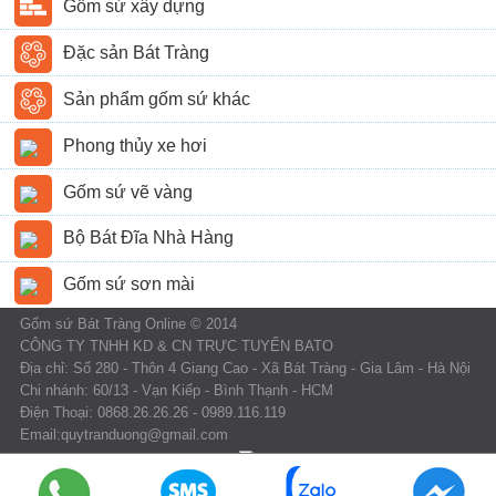
Gốm sứ xây dựng
Đặc sản Bát Tràng
Sản phẩm gốm sứ khác
Phong thủy xe hơi
Gốm sứ vẽ vàng
Bộ Bát Đĩa Nhà Hàng
Gốm sứ sơn mài
Gốm sứ Bát Tràng Online © 2014
CÔNG TY TNHH KD & CN TRỰC TUYẾN BATO
Địa chỉ: Số 280 - Thôn 4 Giang Cao - Xã Bát Tràng - Gia Lâm - Hà Nội
Chi nhánh: 60/13 - Vạn Kiếp - Bình Thạnh - HCM
Điện Thoại: 0868.26.26.26 - 0989.116.119
Email:quytranduong@gmail.com