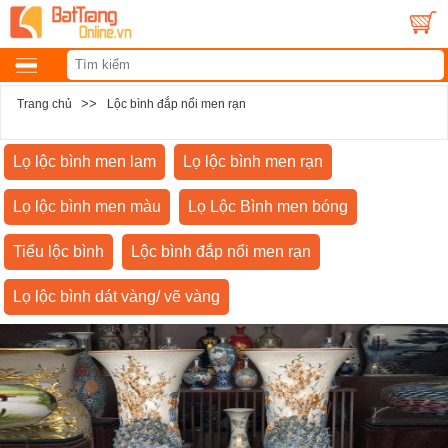
>>
Trang chủ
Lộc bình đắp nổi men rạn
Lọ lộc bình men lam
Lọ lộc bình men rạn
Lọ lộc bình men màu
Lọ Lộc Bình men bóng
Tiểu lộc bình
Lộc bình đắp nổi men rạn
Lọ lộc bình dát vàng/ vẽ vàng