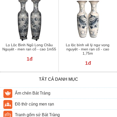
Lọ Lộc Bình Ngũ Long Chầu
Lọ lộc bình vẽ lý ngư vọng
Nguyệt - men rạn cổ - cao 1m55
nguyệt - men rạn cổ - cao
1,75m
1đ
1đ
TẤT CẢ DANH MỤC
Ấm chén Bát Tràng
Đồ thờ cúng men rạn
Tranh gốm sứ Bát Tràng