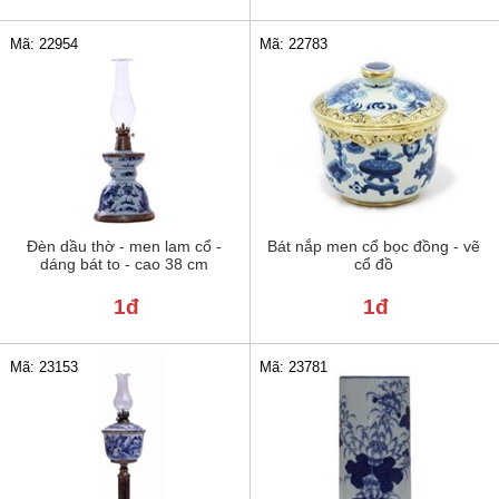
Mã: 22954
Mã: 22783
Đèn dầu thờ - men lam cổ -
Bát nắp men cổ bọc đồng - vẽ
dáng bát to - cao 38 cm
cổ đồ
1đ
1đ
Mã: 23781
Mã: 23153