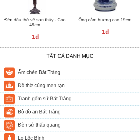
Đèn dầu thờ vẽ sơn thủy - Cao
Ống cắm hương cao 19cm
49cm
1đ
1đ
TẤT CẢ DANH MỤC
Ấm chén Bát Tràng
Đồ thờ cúng men rạn
Tranh gốm sứ Bát Tràng
Bộ đồ ăn Bát Tràng
Đèn sứ thấu quang
Lọ Lộc Bình