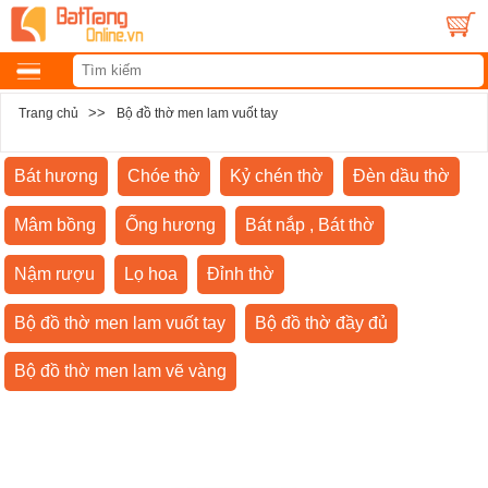
>>
Trang chủ
Bộ đồ thờ men lam vuốt tay
Bát hương
Chóe thờ
Kỷ chén thờ
Đèn dầu thờ
Mâm bồng
Ống hương
Bát nắp , Bát thờ
Nậm rượu
Lọ hoa
Đỉnh thờ
Bộ đồ thờ men lam vuốt tay
Bộ đồ thờ đầy đủ
Bộ đồ thờ men lam vẽ vàng