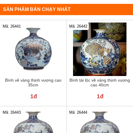
SẢN PHẨM BÁN CHẠY NHẤT
Mã: 26441
Mã: 26442
Bình vẽ vàng thịnh vượng cao
Bình tài lộc vẽ vàng thịnh vượng
35cm
cao 40cm
1đ
1đ
Mã: 26443
Mã: 26444