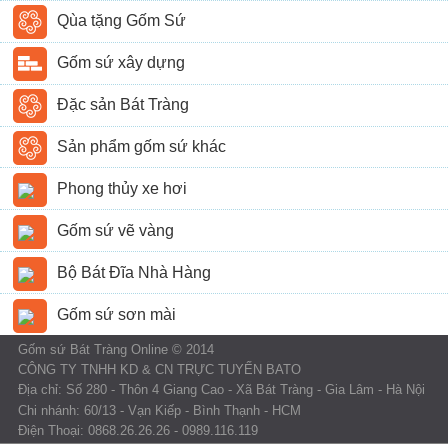
Qùa tặng Gốm Sứ
Gốm sứ xây dựng
Đặc sản Bát Tràng
Sản phẩm gốm sứ khác
Phong thủy xe hơi
Gốm sứ vẽ vàng
Bộ Bát Đĩa Nhà Hàng
Gốm sứ sơn mài
Gốm sứ Bát Tràng Online © 2014
CÔNG TY TNHH KD & CN TRỰC TUYẾN BATO
Địa chỉ: Số 280 - Thôn 4 Giang Cao - Xã Bát Tràng - Gia Lâm - Hà Nội
Chi nhánh: 60/13 - Vạn Kiếp - Bình Thạnh - HCM
Điện Thoại: 0868.26.26.26 - 0989.116.119