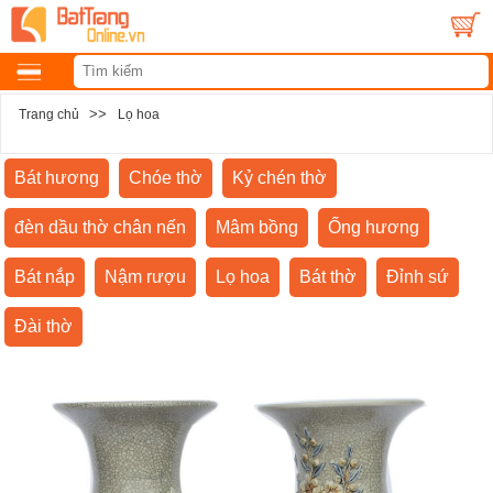
>>
Trang chủ
Lọ hoa
Bát hương
Chóe thờ
Kỷ chén thờ
đèn dầu thờ chân nến
Mâm bồng
Ống hương
Bát nắp
Nậm rượu
Lọ hoa
Bát thờ
Đỉnh sứ
Đài thờ