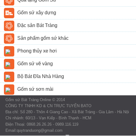
Gốm sứ xây dựng
Đặc sản Bát Tràng
Sản phẩm gốm sứ khác
Phong thủy xe hơi
Gốm sứ vẽ vàng
Bộ Bát Đĩa Nhà Hàng
Gốm sứ sơn mài
Gốm sứ Bát Tràng Online © 2014
CÔNG TY TNHH KD & CN TRỰC TUYẾN BATO
Địa chỉ: Số 280 - Thôn 4 Giang Cao - Xã Bát Tràng - Gia Lâm - Hà Nội
Chi nhánh: 60/13 - Vạn Kiếp - Bình Thạnh - HCM
Điện Thoại: 0868.26.26.26 - 0989.116.119
Email:quytranduong@gmail.com