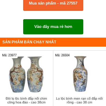
Mua sản phẩm - mã 27557
Vào đây mua rẻ hơn
SẢN PHẨM BÁN CHẠY NHẤT
Mã: 23977
Mã: 26504
Đôi lọ lộc bình đắp nổi chim
Lọ lộc bình men rạn cổ đắp nổi
công hoa đào - cao 38cm
rồng - cao 38 cm