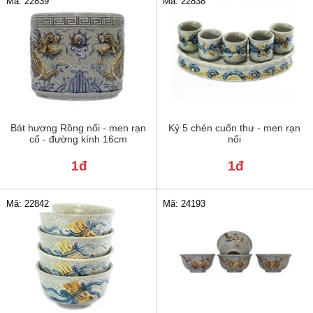
Mã: 22839
Mã: 22838
Bát hương Rồng nổi - men rạn
Kỷ 5 chén cuốn thư - men rạn
cổ - đường kính 16cm
nổi
1đ
1đ
Mã: 22842
Mã: 24193