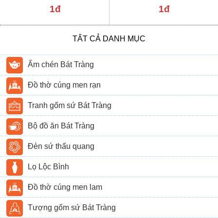
1đ
1đ
TẤT CẢ DANH MỤC
Ấm chén Bát Tràng
Đồ thờ cúng men rạn
Tranh gốm sứ Bát Tràng
Bộ đồ ăn Bát Tràng
Đèn sứ thấu quang
Lọ Lộc Bình
Đồ thờ cúng men lam
Tượng gốm sứ Bát Tràng