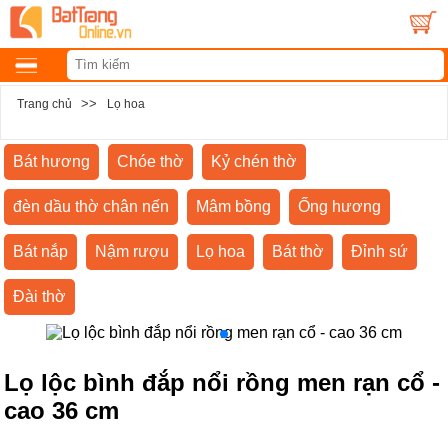
>>
Trang chủ
Lọ hoa
Bát hương
Chóe thờ
Kỷ chén thờ
đèn dầu thờ chân nến
Mâm bồng
Ống hương
Bát nắp
Nậm rượu
Lọ hoa
Bát thờ
Đỉnh sứ
Đài thờ
Lọ lộc bình đắp nổi rồng men rạn cổ -
cao 36 cm