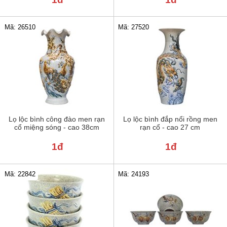
Mã: 26510
Mã: 27520
Lọ lộc bình công đào men rạn
Lọ lộc bình đắp nổi rồng men
cổ miệng sóng - cao 38cm
rạn cổ - cao 27 cm
1đ
1đ
Mã: 22842
Mã: 24193